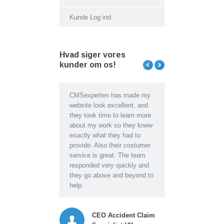
Kunde Log ind
Hvad siger vores
kunder om os!
 Lautruppark havde brug
CMSexperten has made my
CMSexperten har
n tidssvarende ny
website look excellent, and
skræddersyet vores
meside. Det klarede
they took time to learn more
webshop lige efter vore
xperten på en hurtig og
about my work so they knew
ønsker og krav. Der har
ssionel måde til en
exactly what they had to
under hele forløbet vær
 acceptabel pris. Hurtig
provide. Also their costumer
perfekt kommunikation
ns og god uddannelse i
service is great. The team
mellem os, i det hele ta
met til vores personale.
responded very quickly and
har vi oplevet en høj se
jeret og omhyggeligt
they go above and beyond to
og strandard fra start til 
de. Kan absolut
help.
Den efterfølgende suppo
ales.
oplæring har også være
rigtigt god, hvor alle
CEO Accident Claim
spørgsmål og problemer