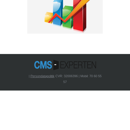
|
Persondatapolitik
CVR: 32006396 | Mobil: 70 60 55
57