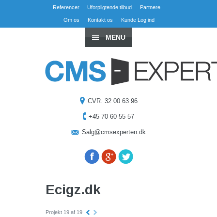
Referencer
Uforpligtende tilbud
Partnere
Om os
Kontakt os
Kunde Log ind
MENU
CVR: 32 00 63 96
+45 70 60 55 57
Salg@cmsexperten.dk
Ecigz.dk
Projekt 19 af 19