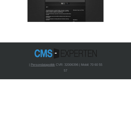
|
Persondatapolitik
CVR: 32006396 | Mobil: 70 60 55
57