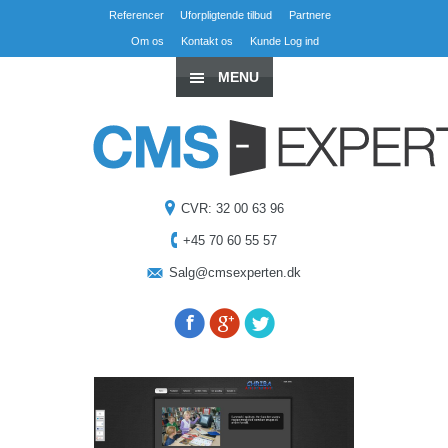
Referencer
Uforpligtende tilbud
Partnere
Om os
Kontakt os
Kunde Log ind
MENU
CVR: 32 00 63 96
+45 70 60 55 57
Salg@cmsexperten.dk